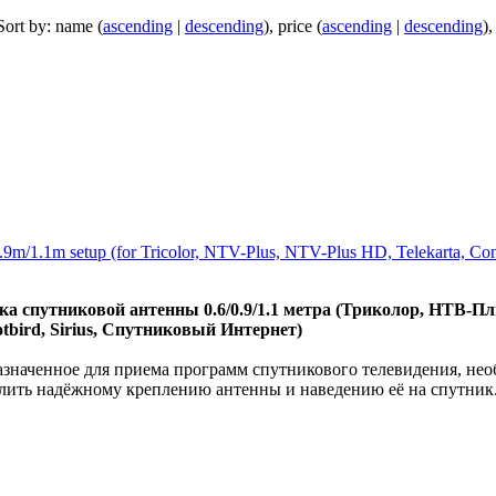
Sort by: name (
ascending
|
descending
), price (
ascending
|
descending
),
0.9m/1.1m setup (for Tricolor, NTV-Plus, NTV-Plus HD, Telekarta, Con
ка спутниковой антенны 0.6/0.9/1.1 метра (Триколор, НТВ-П
tbird, Sirius, Спутниковый Интернет)
значенное для приема программ спутникового телевидения, нео
елить надёжному креплению антенны и наведению её на спутник