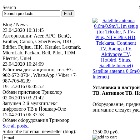
Search
Blog / News
23.04.2020 10:31:45
Авторизации: Acer, APC, BenQ,
Brother, Canon, CyberPower, DKC,
Edifier, Fujitsu, IEK, Krauler, Lexmark,
MicroLab, Packard Bell, Pilot, TDM
Electric, Uniel
23.04.2020 10:24:09
Работаем дистанционно, тел. +7-
Satellite antenna 0.6m/
902-672-0704, WhatsApp / Viber +7-
Internet)
987-705-6239
19.12.2016 06:05:52
Установка и настрой
Обмен приставок Триколор
ТВ, Активное ТВ, Ho
02.06.2015 03:21:42
Запущен 2-й мультиплекс
Оборудование, предна
цифрового ТВ в Йошкар-Оле
внимание следует уд
15.04.2015 06:37:58
Обмен оборудования Триколор
See all posts...
Subscribe for email newsletter (blog):
1350.00 руб.