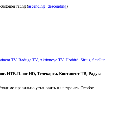
 customer rating (
ascending
|
descending
)
tinent TV, Raduga TV, Aktivnoye TV, Hotbird, Sirius, Satellite
люс,
НТВ-Плюс
HD, Телекарта, Континент ТВ, Радуга
бходимо правильно установить и настроить. Особое
.