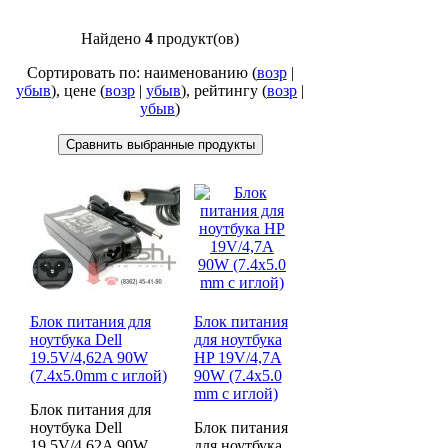
Найдено
4
продукт(ов)
Сортировать по: наименованию (
возр
|
убыв
), цене (
возр
|
убыв
), рейтингу (
возр
|
убыв
)
Блок питания для
Блок питания
ноутбука Dell
для ноутбука
19.5V/4,62A 90W
HP 19V/4,7A
(7.4x5.0mm с иглой)
90W (7.4x5.0
mm с иглой)
Блок питания для
ноутбука Dell
Блок питания
19.5V/4,62A 90W
для ноутбука