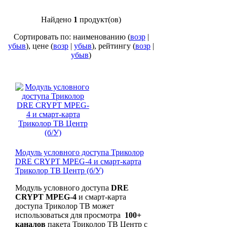
Найдено
1
продукт(ов)
Сортировать по: наименованию (
возр
|
убыв
), цене (
возр
|
убыв
), рейтингу (
возр
|
убыв
)
Модуль условного доступа Триколор
DRE CRYPT MPEG-4 и смарт-карта
Триколор ТВ Центр (б/У)
Модуль условного доступа
DRE
CRYPT MPEG-4
и смарт-карта
доступа Триколор ТВ может
использоваться для просмотра
100+
каналов
пакета Триколор ТВ Центр с