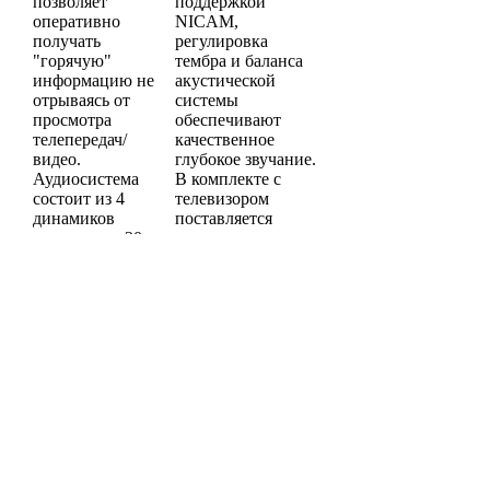
позволяет
поддержкой
оперативно
NICAM,
получать
регулировка
"горячую"
тембра и баланса
информацию не
акустической
отрываясь от
системы
просмотра
обеспечивают
телепередач/
качественное
видео.
глубокое звучание.
Аудиосистема
В комплекте с
состоит из 4
телевизором
динамиков
поставляется
мощностью 20
специальное
Вт. Телевизор
крепление,
LG 37LG3000
которое позволяет
можно
вешать панель на
использовать в
стену. Кроме того,
качестве
предусмотрена
монитора.
совместимость
9000.00 руб.
модели со
Нет на складе
стандартом VESA.
8000.00 руб.
Нет на складе