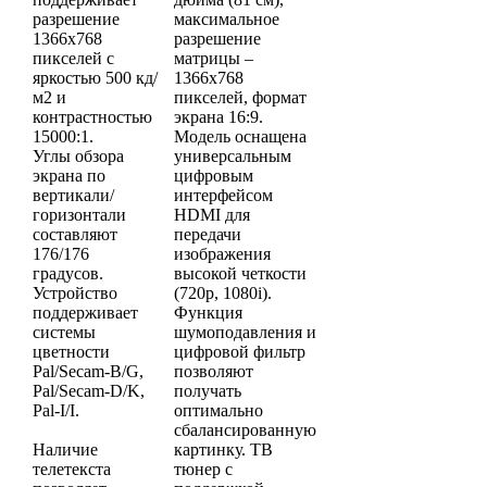
разрешение
максимальное
1366x768
разрешение
пикселей с
матрицы –
яркостью 500 кд/
1366х768
м2 и
пикселей, формат
контрастностью
экрана 16:9.
15000:1.
Модель оснащена
Углы обзора
универсальным
экрана по
цифровым
вертикали/
интерфейсом
горизонтали
HDMI для
составляют
передачи
176/176
изображения
градусов.
высокой четкости
Устройство
(720p, 1080i).
поддерживает
Функция
системы
шумоподавления и
цветности
цифровой фильтр
Pal/Secam-B/G,
позволяют
Pal/Secam-D/K,
получать
Pal-I/I.
оптимально
сбалансированную
Наличие
картинку. ТВ
телетекста
тюнер с