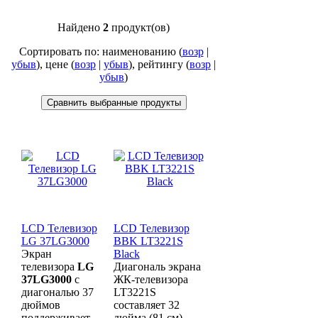
Найдено
2
продукт(ов)
Сортировать по: наименованию (
возр
|
убыв
), цене (
возр
|
убыв
), рейтингу (
возр
|
убыв
)
LCD Телевизор
LCD Телевизор
LG 37LG3000
BBK LT3221S
Экран
Black
телевизора
LG
Диагональ экрана
37LG3000
с
ЖК-телевизора
диагональю 37
LT3221S
дюймов
составляет 32
поддерживает
дюйма (81 см),