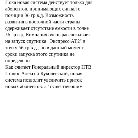
Пока новая система действует только для
абонентов, принимающих сигнал с
позиции 36 гр.в.д. Возможность
развития в восточной части страны
сдерживает отсутствие емкости в точке
56 гр.в.д. Компания очень рассчитывает
на запуск спутника "Экспресс-АТ2" в
точку 56 гр.в.д., но в данный момент
сроки запуска этого спутника не
определены.
Как считает Генеральный директор НТВ
Пплюс Алексей Куколевский, новая
система позволит увеличить приток
новых абонентов, а "существующим
абонентам без потери в качестве выбрать
необходимый по составу каналов
вариант подписки."
Источник :
http://www.telesputnik.ru/ts/news/2977