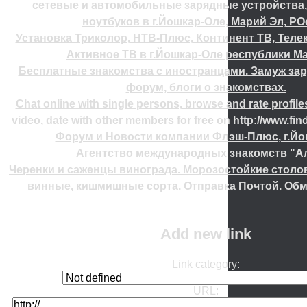
сетевые и автомобильные зарядные устройства, 
ноутбуков в г.Йошкар-Оле, Марий Эл, РО
Установка Триколор, НТВ-Плюс, Континент ТВ, Телек
Активное ТВ в г.Йошкар-Оле республики М
Бесплатные знакомства с иностранцами. Замуж зар
форум, блоги о знакомствах.
Chat online with single persons, browse and rate profil
video, date with other members for free on http://www.fi
Форум и Новости компании Флэш-Плюс, г.Йо
Агентство международных знакомств "А
Черенки и саженцы винограда. Морозостойкие столов
винные, кишмишные сорта. Отправка Почтой. Обм
Add new link
Link category:
URL: