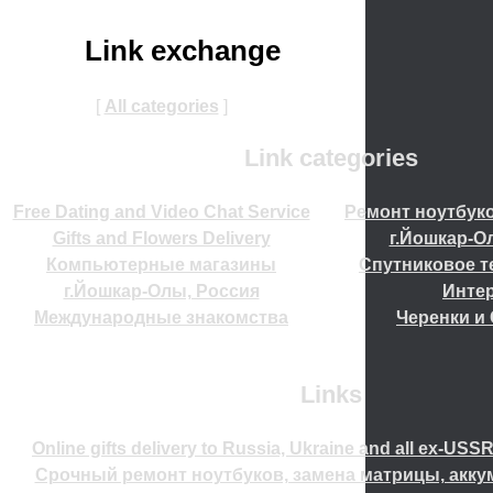
Link exchange
[
All categories
]
Link categories
Free Dating and Video Chat Service
Ремонт ноутбуко
Gifts and Flowers Delivery
г.Йошкар-О
Компьютерные магазины
Спутниковое т
г.Йошкар-Олы, Россия
Инте
Международные знакомства
Черенки и
Links
Online gifts delivery to Russia, Ukraine and all ex-USS
Срочный ремонт ноутбуков, замена матрицы, акку