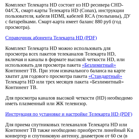
Комплект Телекарта HD состоит из HD ресивера CHD-
04/CX, смарт-карты Телекарта HD (Conax), инструкции
пользователя, кабеля HDMI, кабелей RCA (тюльпаны), ДУ
с батарейками. Смарт-карта имеет баланс 880 руб (год
просмотра).
Справочник абонента Телекарта HD (PDF)
Комплект Телекарта HD можно использовать для
просмотра всех пакетов телеканалов Телекарта HD,
включая и каналы в формате высокой четкости HD, или
использовать для просмотра пакета
«Безлимитный»
Континент ТВ. При этом изначального баланса на карте
хватит для годового просмотра пакета
«Стандартный»
Телекарта HD или трех месяцев пакета «Безлимитный»
Континент ТВ.
Для просмотра каналов высокой четкости (HD) необходимо
иметь плазменный или ЖК телевизор.
Инструкция по установке и настройке Телекарта HD (PDF)
Для приема спутниковых телеканалов Телекарта HD или
Континент ТВ также необходимо приобрести линейный Ku
конвертер и спутниковую антенну, диаметром от 60 см (в