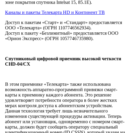
зоне покрытия спутника Intelsat 15, 85.1E).
Каналы и пакеты Телекарта HD и Континент ТВ
Доступ к пакетам «Старт» и «Стандарт» предоставляется
ООО «Телекарта» (ОГРН 1107746562934).
Доступ к пакету «Безлимитный» предоставляется ООО
«Орион Экспресс» (ОГРН 1057746735980).
Спутниковый цифровой приемник высокой четкости
CHD-04/CX
В этом приемнике «Телекарта» также использована
возможность аппаратно-программной привязки смарт-
карты к приемнику каждого абонента. Это решение
удовлетворяет потребности оператора в более жестких
мерах контроля доступа к абонентским устройствам.
Данная технология требует лишь незначительного
изменения существующей процедуры активации. Теперь
абонент или установщик, одновременно с номером смарт-
карты, должен будет сообщить оператору специальный
идентификационный номер (ID CSSN), который указан на