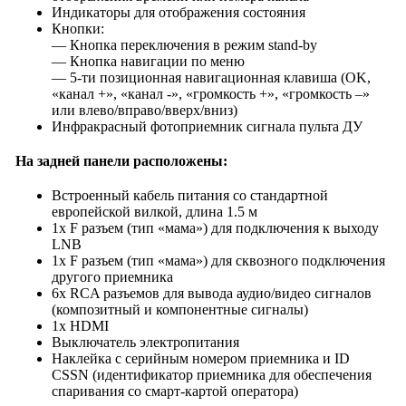
Индикаторы для отображения состояния
Кнопки:
— Кнопка переключения в режим stand-by
— Кнопка навигации по меню
— 5-ти позиционная навигационная клавиша (OK,
«канал +», «канал -», «громкость +», «громкость –»
или влево/вправо/вверх/вниз)
Инфракрасный фотоприемник сигнала пульта ДУ
На задней панели расположены:
Встроенный кабель питания со стандартной
европейской вилкой, длина 1.5 м
1x F разъем (тип «мама») для подключения к выходу
LNB
1x F разъем (тип «мама») для сквозного подключения
другого приемника
6x RCA разъемов для вывода аудио/видео сигналов
(композитный и компонентные сигналы)
1x HDMI
Выключатель электропитания
Наклейка с серийным номером приемника и ID
CSSN (идентификатор приемника для обеспечения
спаривания со смарт-картой оператора)