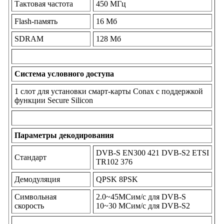
Тактовая частота
450 МГц
Flash-память
16 Мб
SDRAM
128 Мб
Система условного доступа
1 слот для установки смарт-карты Conax с поддержкой
функции Secure Silicon
Параметры декодирования
DVB-S EN300 421 DVB-S2 ETSI
Стандарт
TR102 376
Демодуляция
QPSK 8PSK
Символьная
2.0~45MСим/с для DVB-S
скорость
10~30 MСим/с для DVB-S2