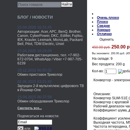
БЛОГ / НОВОСТИ
Очень плохо
Плохо
Средне
23.04.2020 10:31:45
Хорошо
Авторизации: Acer, APC, BenQ, Brother,
Отлично
Canon, CyberPower, DKC, Edifier, Fujitsu,
Оценить
IEK, Krauler, Lexmark, MicroLab, Packard
Bell, Pilot, TDM Electric, Uniel
250.00 р
450.00 руб.
23.04.2020 10:24:09
Вы экономите:
200.00 руб. (4
Работаем дистанционно, тел. +7-902-
На складе: 9
672-0704, WhatsApp / Viber +7-987-705-
6239
Вес продукта: 200 g
19.12.2016 06:05:52
Кол-во:
Обмен приставок Триколор
Конвертор - электро
02.06.2015 03:21:42
Запущен 2-й мультиплекс цифрового ТВ
в Йошкар-Оле
Описание:
15.04.2015 06:37:58
Конвертер SLWI-51E (
Обмен оборудования Триколор
Конвертер с круговой
Рабочий диапазон част
Смотреть все...
Коэффициент шума,
Подписаться на новости:
Коэффициент усилени
Выходная частота, МГ
Частота гетеродина, 
или