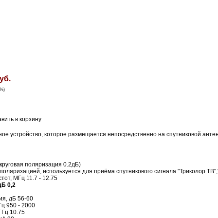
уб.
5%)
нное устройство, которое размещается непосредственно на спутниковой анте
круговая поляризация 0.2дБ)
 поляризацией, используется для приёма спутникового сигнала "Триколор ТВ",
от, МГц 11.7 - 12.75
дБ 0,2
я, дБ 56-60
ц 950 - 2000
ГГц 10.75