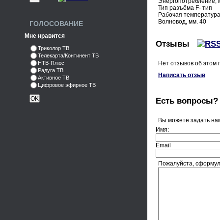
Энергопотребление, 
Тип разъёма F- тип
Рабочая температура, 
Волновод, мм. 40
ГОЛОСОВАНИЕ
Мне нравится
Отзывы
Триколор ТВ
Телекарта/Континент ТВ
Нет отзывов об этом 
НТВ-Плюс
Радуга ТВ
Написать отзыв
Активное ТВ
Цифровое эфирное ТВ
Есть вопросы?
Вы можете задать на
Имя:
Email
Пожалуйста, сформул