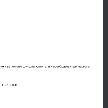
нне и выполняет функции усилителя и преобразователя частоты.
"HTB+" 1 вых.