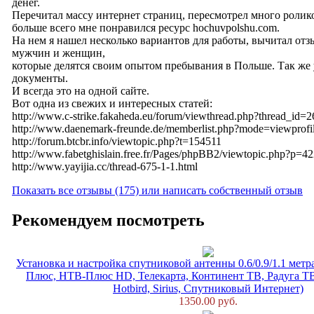
денег.
Перечитал массу интернет страниц, пересмотрел много ролик
больше всего мне понравился ресурс hochuvpolshu.com.
На нем я нашел несколько вариантов для работы, вычитал отз
мужчин и женщин,
которые делятся своим опытом пребывания в Польше. Так же 
документы.
И всегда это на одной сайте.
Вот одна из свежих и интересных статей:
http://www.c-strike.fakaheda.eu/forum/viewthread.php?thread_id=
http://www.daenemark-freunde.de/memberlist.php?mode=viewprof
http://forum.btcbr.info/viewtopic.php?t=154511
http://www.fabetghislain.free.fr/Pages/phpBB2/viewtopic.php?p=4
http://www.yayijia.cc/thread-675-1-1.html
Показать все отзывы (175) или написать собственный отзыв
Рекомендуем посмотреть
Установка и настройка спутниковой антенны 0.6/0.9/1.1 метр
Плюс, НТВ-Плюс HD, Телекарта, Континент ТВ, Радуга Т
Hotbird, Sirius, Спутниковый Интернет)
1350.00 руб.