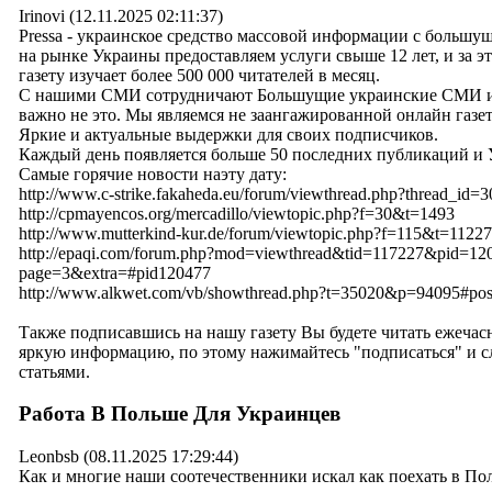
Irinovi (12.11.2025 02:11:37)
Pressa - украинское средство массовой информации с большу
на рынке Украины предоставляем услуги свыше 12 лет, и за э
газету изучает более 500 000 читателей в месяц.
С нашими СМИ сотрудничают Большущие украинские СМИ и
важно не это. Мы являемся не заангажированной онлайн газе
Яркие и актуальные выдержки для своих подписчиков.
Каждый день появляется больше 50 последних публикаций и 
Самые горячие новости наэту дату:
http://www.c-strike.fakaheda.eu/forum/viewthread.php?thread_id=
http://cpmayencos.org/mercadillo/viewtopic.php?f=30&t=1493
http://www.mutterkind-kur.de/forum/viewtopic.php?f=115&t=1122
http://epaqi.com/forum.php?mod=viewthread&tid=117227&pid=1
page=3&extra=#pid120477
http://www.alkwet.com/vb/showthread.php?t=35020&p=94095#po
Также подписавшись на нашу газету Вы будете читать ежечас
яркую информацию, по этому нажимайтесь "подписаться" и с
статьями.
Работа В Польше Для Украинцев
Leonbsb (08.11.2025 17:29:44)
Как и многие наши соотечественники искал как поехать в По