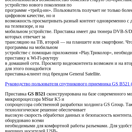
устройство нового поколения по
программе «трейд-ин». Пользователь получает не только более
цифровом качестве, но и
возможность просматривать разный контент одновременно с 
на телевизоре, и на
мобильном устройстве. Приставка имеет два тюнера DVB-S/D
которых отвечает за
трансляцию на ТВ, второй — на планшете или смартфоне. Чт
программы на мобильном
устройстве с помощью приложения «Play.Триколор», необход
приставку к Wi-Fi-роутеру
в домашней сети. Просмотр видеоконтента возможен и на вт
для этого понадобится
приставка-клиент под брендом General Satellite.
Руководство пользователя спутникового приемника GS B521 
Приставка
GS B521
сконструирована на базе современного м
микропроцессора MStar K5 и
сопроцессора собственной разработки холдинга GS Group. Та
технологическое решение обеспечивает
высокую скорость обработки данных и безопасность контента
оборудовано всеми
необходимыми для комфортной работы разъемами. Для удобс
внешних носителей USB-