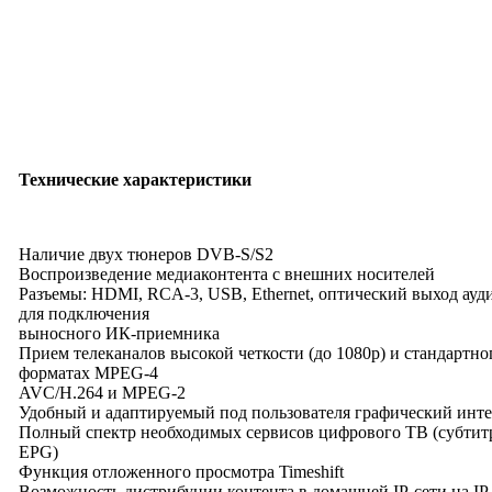
Технические характеристики
Наличие двух тюнеров DVB-S/S2
Воспроизведение медиаконтента с внешних носителей
Разъемы: HDMI, RCA-3, USB, Ethernet, оптический выход ауди
для подключения
выносного ИК-приемника
Прием телеканалов высокой четкости (до 1080p) и стандартно
форматах MPEG-4
AVC/H.264 и MPEG-2
Удобный и адаптируемый под пользователя графический инт
Полный спектр необходимых сервисов цифрового ТВ (субтитр
EPG)
Функция отложенного просмотра Timeshift
Возможность дистрибуции контента в домашней IP-cети на IP