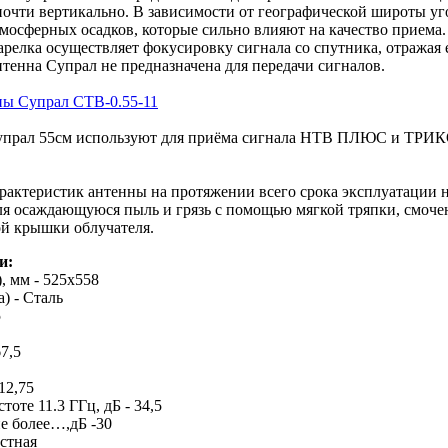
очти вертикально. В зависимости от географической широты уг
мосферных осадков, которые сильно влияют на качество приема. 
арелка осуществляет фокусировку сигнала со спутника, отражая е
нтенна Супрал не предназначена для передачи сигналов.
ны Супрал СТВ-0.55-11
упрал 55см используют для приёма сигнала НТВ ПЛЮС и ТРИКО
.
рактеристик антенны на протяжении всего срока эксплуатации н
ля осаждающуюся пыль и грязь с помощью мягкой тряпки, смоченн
й крышки облучателя.
и:
, мм - 525х558
) - Сталь
5
7,5
12,75
оте 11.3 ГГц, дБ - 34,5
е более…,дБ -30
стная