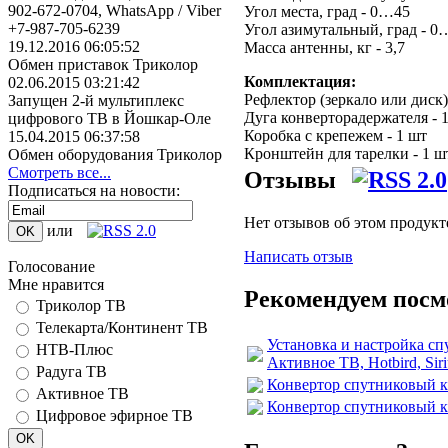
902-672-0704, WhatsApp / Viber
Угол места, град - 0…45
+7-987-705-6239
Угол азимутальный, град - 0
19.12.2016 06:05:52
Масса антенны, кг - 3,7
Обмен приставок Триколор
Комплектация:
02.06.2015 03:21:42
Рефлектор (зеркало или диск)
Запущен 2-й мультиплекс
Дуга конверторадержателя - 
цифрового ТВ в Йошкар-Оле
Коробка с крепежем - 1 шт
15.04.2015 06:37:58
Кронштейн для тарелки - 1 ш
Обмен оборудования Триколор
Смотреть все...
Отзывы
Подписаться на новости:
Нет отзывов об этом продукт
или
Написать отзыв
Голосование
Мне нравится
Рекомендуем посм
Триколор ТВ
Телекарта/Континент ТВ
Установка и настройка сп
НТВ-Плюс
Активное ТВ, Hotbird, Si
Радуга ТВ
Конвертор спутниковый к
Активное ТВ
Конвертор спутниковый к
Цифровое эфирное ТВ