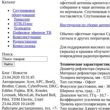
Каталог
офсетной антенны крепится п
собирание в чаше антенны ат
Спутниковое
по вертикали. Спутниковая т
оборудование
поставляется. Спутниковая а
Триколор
НТВ-Плюс
Инструкция по сборке антен
Телекарта
Цифровое эфирное ТВ
Обычно офсетные тарелки С
Комплектующие
сигнала и других операторов
Радиостанции
Комиссионка
Для поддержания высоких ха
(зеркала) и крышки облучате
Поиск
повреждения радиопрозрачно
Технические характеристик
Диаметр рефлектора (зеркала)
Блог / Новости
Материал рефлектора (зеркала
23.04.2020 10:31:45
Толщина материала, мм - 0,5
Авторизации: Acer, APC, BenQ,
Тип системы - Офсет
Brother, Canon, CyberPower, DKC,
Фокусное расстояние, мм - 36
Edifier, Fujitsu, IEK, Krauler,
Ширина луча, град. - 23
Lexmark, MicroLab, Packard Bell,
Диапазон частот, ГГц - 10,7 - 
Pilot, TDM Electric, Uniel
Коэффициент усиления на част
23.04.2020 10:24:09
Уровень кроссполяризации, н
Работаем дистанционно, тел. +7-
Тип подвески Азимут-угломе