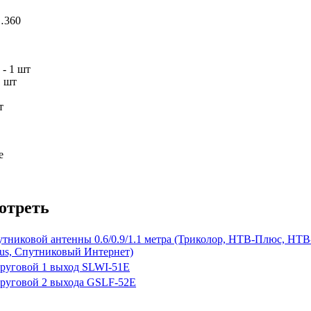
…360
 - 1 шт
1 шт
т
е
отреть
утниковой антенны 0.6/0.9/1.1 метра (Триколор, НТВ-Плюс, НТ
rius, Спутниковый Интернет)
руговой 1 выход SLWI-51E
руговой 2 выхода GSLF-52E