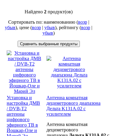
Найдено
2
продукт(ов)
Сортировать по: наименованию (
возр
|
убыв
), цене (
возр
|
убыв
), рейтингу (
возр
|
убыв
)
Установка и
Антенна комнатная
настройка ДМВ
дециметрового диапазона
/ DVB-T2
Дельта K131A.02 с
антенны
усилителем
цифрового
Антенна комнатная
эфирного ТВ в
дециметрового
Йошкар-Оле и
диапазона
Дельта К131А.02
с
Марий Эл