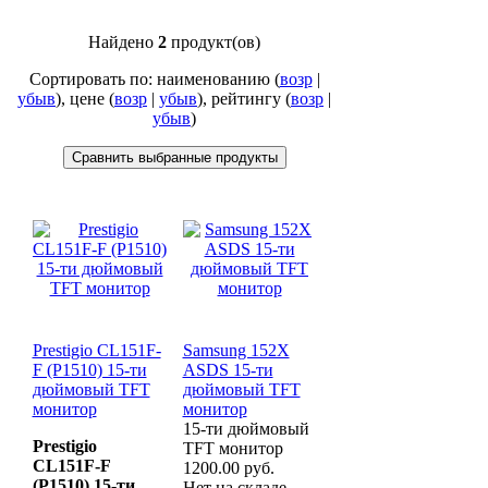
Найдено
2
продукт(ов)
Сортировать по: наименованию (
возр
|
убыв
), цене (
возр
|
убыв
), рейтингу (
возр
|
убыв
)
Prestigio CL151F-
Samsung 152X
F (P1510) 15-ти
ASDS 15-ти
дюймовый TFT
дюймовый TFT
монитор
монитор
15-ти дюймовый
Prestigio
TFT монитор
CL151F-F
1200.00 руб.
(P1510) 15-ти
Нет на складе