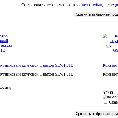
Сортировать по: наименованию (
возр
|
убыв
), цене (
в
путниковый круговой 1 выход SLWI-51E
Конверт
путниковый круговой 1 выход SLWI-51E
Конверт
575.00 р
Срав