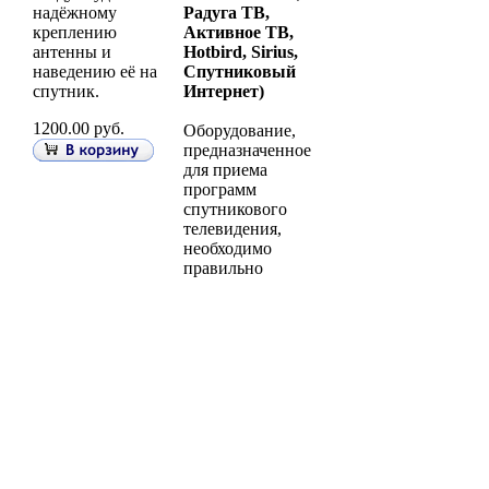
надёжному
Радуга ТВ,
креплению
Активное ТВ,
антенны и
Hotbird, Sirius,
наведению её на
Спутниковый
спутник.
Интернет)
1200.00 руб.
Оборудование,
предназначенное
для приема
программ
спутникового
телевидения,
необходимо
правильно
установить и
настроить.
Особое внимание
следует уделить
надёжному
креплению
антенны и
наведению её на
спутник.
1350.00 руб.