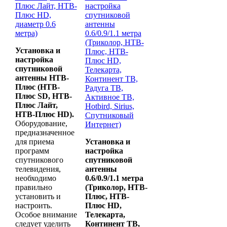
Плюс Лайт, НТВ-
настройка
Плюс HD,
спутниковой
диаметр 0.6
антенны
метра)
0.6/0.9/1.1 метра
(Триколор, НТВ-
Установка и
Плюс, НТВ-
настройка
Плюс HD,
спутниковой
Телекарта,
антенны НТВ-
Континент ТВ,
Плюс (НТВ-
Радуга ТВ,
Плюс SD, НТВ-
Активное ТВ,
Плюс Лайт,
Hotbird, Sirius,
НТВ-Плюс
HD).
Спутниковый
Оборудование,
Интернет)
предназначенное
для приема
Установка и
программ
настройка
спутникового
спутниковой
телевидения,
антенны
необходимо
0.6/0.9/1.1 метра
правильно
(Триколор, НТВ-
установить и
Плюс,
НТВ-
настроить.
Плюс
HD,
Особое внимание
Телекарта,
следует уделить
Континент ТВ,