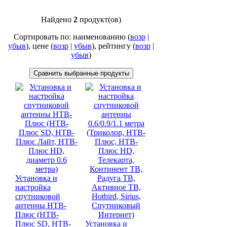
Найдено
2
продукт(ов)
Сортировать по: наименованию (
возр
|
убыв
), цене (
возр
|
убыв
), рейтингу (
возр
|
убыв
)
Установка и
настройка
спутниковой
антенны НТВ-
Плюс (НТВ-
Плюс SD, НТВ-
Установка и