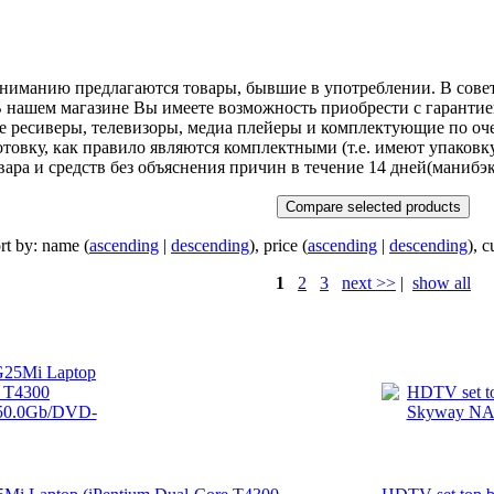
ниманию предлагаются товары, бывшие в употреблении. В совет
В нашем магазине Вы имеете возможность приобрести с гарантие
е ресиверы, телевизоры, медиа плейеры и комплектующие по оч
вку, как правило являются комплектными (т.е. имеют упаковку,
вара и средств без объяснения причин в течение 14 дней(манибэк
rt by: name (
ascending
|
descending
), price (
ascending
|
descending
), c
1
2
3
next >>
|
show all