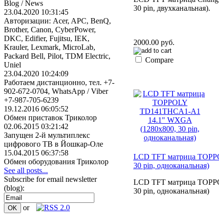
Blog / News
30 pin, двухканальная).
23.04.2020 10:31:45
Авторизации: Acer, APC, BenQ,
Brother, Canon, CyberPower,
DKC, Edifier, Fujitsu, IEK,
2000.00 руб.
Krauler, Lexmark, MicroLab,
Packard Bell, Pilot, TDM Electric,
Compare
Uniel
23.04.2020 10:24:09
Работаем дистанционно, тел. +7-
902-672-0704, WhatsApp / Viber
+7-987-705-6239
19.12.2016 06:05:52
Обмен приставок Триколор
02.06.2015 03:21:42
Запущен 2-й мультиплекс
цифрового ТВ в Йошкар-Оле
15.04.2015 06:37:58
LCD TFT матрица TOPP
Обмен оборудования Триколор
30 pin, одноканальная)
See all posts...
Subscribe for email newsletter
LCD TFT матрица TOPP
(blog):
30 pin, одноканальная)
or