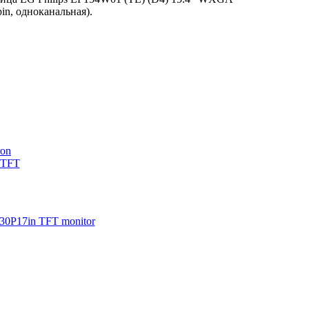
pin, одноканальная).
30P17in TFT monitor