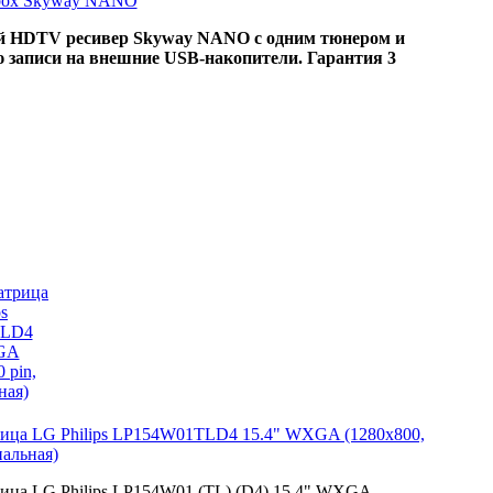
 box Skyway NANO
 HDTV ресивер Skyway NANO с одним тюнером и
 записи на внешние USB-накопители. Гарантия 3
ица LG Philips LP154W01TLD4 15.4" WXGA (1280x800,
нальная)
ца LG Philips LP154W01 (TL) (D4) 15.4" WXGA