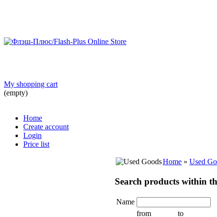
My shopping cart
(empty)
Home
Create account
Login
Price list
Home
»
Used Go
Search products within th
Name
from
to