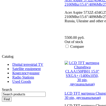
Acer Aspire 5732Z-434G25
2100Mhz/15.6"/4096Mb/
Acer Aspire 5732Z-434G2
2100Mhz/15.6"/4096Mb/250
Russia, Ukraine and other
5500.00 руб.
Out of stock
Compare
Catalog
Digital terrestrial TV
Satellite equipment
Комплектующие
Radio Stations
Used Goods
Search
LCD TFT матрица Chung
30 pin, двухканальная)
LCD TFT матрица Chung