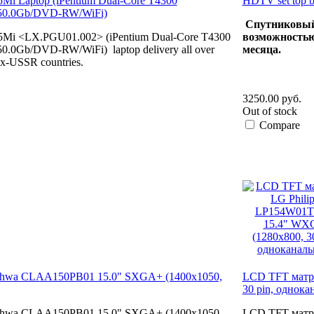
Mi Laptop (iPentium Dual-Core T4300
HDTV set top
250.0Gb/DVD-RW/WiFi)
Спутниковый
5Mi <LX.PGU01.002> (iPentium Dual-Core T4300
возможностью
.0Gb/DVD-RW/WiFi) laptop delivery all over
месяца.
 ex-USSR countries.
3250.00 руб.
Out of stock
Compare
hwa CLAA150PB01 15.0" SXGA+ (1400x1050,
LCD TFT матр
30 pin, однока
hwa CLAA150PB01 15.0" SXGA+ (1400x1050,
LCD TFT матри