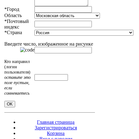
*
Город
Область
*
Почтовый
индекс
*
Страна
Введите число, изображенное на рисунке
Кто направил
(логин
пользователя)
оставьте это
поле пустым,
если
сомневаетесь
Главная страница
Зарегистрироваться
Корзина
Вход с паролем