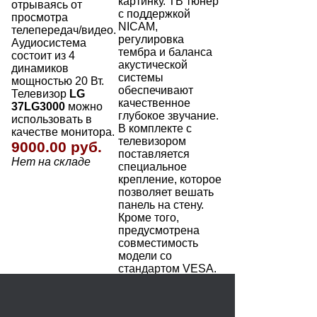
картинку. ТВ тюнер
отрываясь от
с поддержкой
просмотра
NICAM,
телепередач/видео.
регулировка
Аудиосистема
тембра и баланса
состоит из 4
акустической
динамиков
системы
мощностью 20 Вт.
обеспечивают
Телевизор
LG
качественное
37LG3000
можно
глубокое звучание.
использовать в
В комплекте с
качестве монитора.
телевизором
9000.00 руб.
поставляется
Нет на складе
специальное
крепление, которое
позволяет вешать
панель на стену.
Кроме того,
предусмотрена
совместимость
модели со
стандартом VESA.
8000.00 руб.
Нет на складе