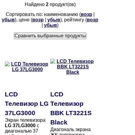
Найдено
2
продукт(ов)
Сортировать по: наименованию (
возр
|
убыв
), цене (
возр
|
убыв
), рейтингу (
возр
|
убыв
)
LCD
LCD
Телевизор LG
Телевизор
37LG3000
BBK LT3221S
Экран телевизора
Black
LG 37LG3000
с
Диагональ экрана
диагональю 37
ЖК-телевизора