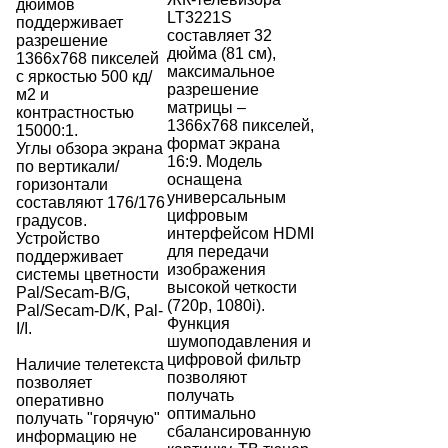
дюймов
LT3221S
поддерживает
составляет 32
разрешение
дюйма (81 см),
1366x768 пикселей
максимальное
с яркостью 500 кд/
разрешение
м2 и
матрицы –
контрастностью
1366х768 пикселей,
15000:1.
формат экрана
Углы обзора экрана
16:9. Модель
по вертикали/
оснащена
горизонтали
универсальным
составляют 176/176
цифровым
градусов.
интерфейсом HDMI
Устройство
для передачи
поддерживает
изображения
системы цветности
высокой четкости
Pal/Secam-B/G,
(720p, 1080i).
Pal/Secam-D/K, Pal-
Функция
I/I.
шумоподавления и
цифровой фильтр
Наличие телетекста
позволяют
позволяет
получать
оперативно
оптимально
получать "горячую"
сбалансированную
информацию не