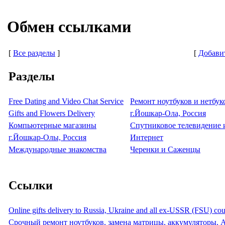
Обмен ссылками
[
Все разделы
]
[
Добави
Разделы
Free Dating and Video Chat Service
Ремонт ноутбуков и нетбук
Gifts and Flowers Delivery
г.Йошкар-Ола, Россия
Компьютерные магазины
Спутниковое телевидение 
г.Йошкар-Олы, Россия
Интернет
Международные знакомства
Черенки и Саженцы
Ссылки
Online gifts delivery to Russia, Ukraine and all ex-USSR (FSU) cou
Срочный ремонт ноутбуков, замена матрицы, аккумуляторы, 