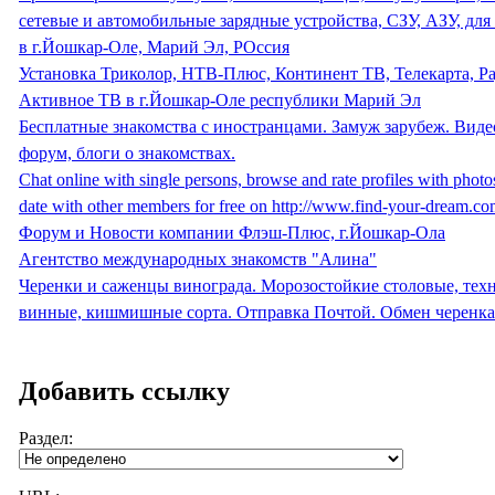
сетевые и автомобильные зарядные устройства, СЗУ, АЗУ, для
в г.Йошкар-Оле, Марий Эл, РОссия
Установка Триколор, НТВ-Плюс, Континент ТВ, Телекарта, Ра
Активное ТВ в г.Йошкар-Оле республики Марий Эл
Бесплатные знакомства с иностранцами. Замуж зарубеж. Виде
форум, блоги о знакомствах.
Chat online with single persons, browse and rate profiles with photo
date with other members for free on http://www.find-your-dream.co
Форум и Новости компании Флэш-Плюс, г.Йошкар-Ола
Агентство международных знакомств "Алина"
Черенки и саженцы винограда. Морозостойкие столовые, тех
винные, кишмишные сорта. Отправка Почтой. Обмен черенка
Добавить ссылку
Раздел: