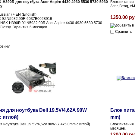
-H390R для ноутбука Acer Aspire 4430 4930 5530 5730 5930
Блок питания 
sy
Acer, Benq, eM
ssian) + EN (English)
1350.00 ру
R 9J.N5982.90R 6037B0028919
NSK-H390R 9J.N5982.90R Acer Aspire 4430 4930 5530 5730
Glossy. Гарантия 6 месяцев.
Сравнить
.
я для ноутбука Dell 19.5V/4,62A 90W
Блок питан
с иглой)
mm)
я ноутбука Dell 19.5V/4,62A 90W (7.4x5.0mm с иглой)
Блок питания 
месяцев.
.
1200.00 ру