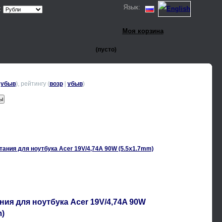
Язык:
:
Моя корзина
(пусто)
|
убыв
), рейтингу (
возр
|
убыв
)
ния для ноутбука Acer 19V/4,74A 90W
m)