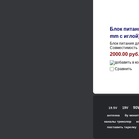
Блок питани
mm с иглой
Блок питания дл
Совместимость :
2000.00 руб
Сравнить
90
19V
19.5V
антенна
бу монит
каналы триколор
к
поставить тарелку