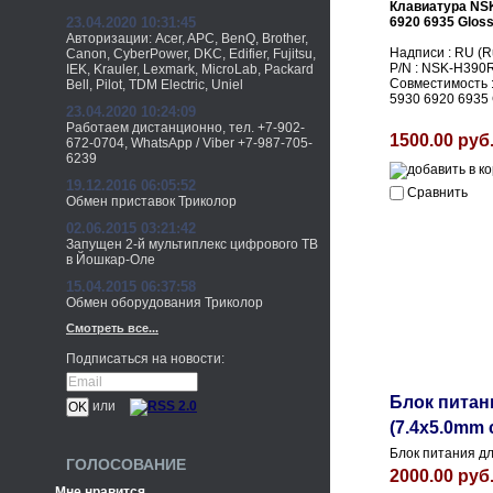
Клавиатура NSK
23.04.2020 10:31:45
6920 6935 Glos
Авторизации: Acer, APC, BenQ, Brother,
Надписи : RU (Ru
Canon, CyberPower, DKC, Edifier, Fujitsu,
P/N : NSK-H390
IEK, Krauler, Lexmark, MicroLab, Packard
Совместимость :
Bell, Pilot, TDM Electric, Uniel
5930 6920 6935 
23.04.2020 10:24:09
Работаем дистанционно, тел. +7-902-
1500.00 руб
672-0704, WhatsApp / Viber +7-987-705-
6239
19.12.2016 06:05:52
Сравнить
Обмен приставок Триколор
02.06.2015 03:21:42
Запущен 2-й мультиплекс цифрового ТВ
в Йошкар-Оле
15.04.2015 06:37:58
Обмен оборудования Триколор
Смотреть все...
Подписаться на новости:
Блок питани
или
(7.4x5.0mm 
Блок питания дл
ГОЛОСОВАНИЕ
2000.00 руб
Мне нравится