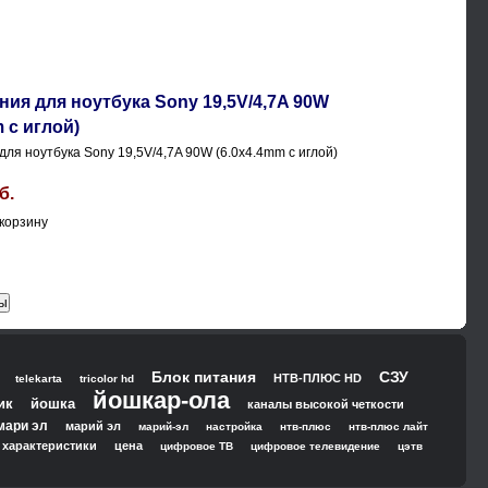
ния для ноутбука Sony 19,5V/4,7A 90W
 с иглой)
для ноутбука Sony 19,5V/4,7A 90W (6.0x4.4mm с иглой)
б.
Блок питания
СЗУ
НТВ-ПЛЮС HD
telekarta
tricolor hd
йошкар-ола
ик
йошка
каналы высокой четкости
мари эл
марий эл
марий-эл
настройка
нтв-плюс
нтв-плюс лайт
характеристики
цена
цифровое ТВ
цифровое телевидение
цэтв