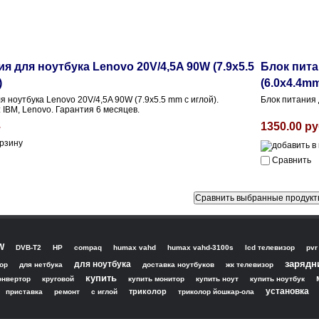
я для ноутбука Lenovo 20V/4,5A 90W (7.9x5.5
Блок пита
)
(6.0x4.4mm
я ноутбука Lenovo 20V/4,5A 90W (7.9x5.5 mm с иглой).
Блок питания 
 IBM, Lenovo. Гарантия 6 месяцев.
.
1350.00 ру
Сравнить
W
DVB-T2
HP
compaq
humax vahd
humax vahd-3100s
lcd телевизор
pvr
зарядн
для ноутбука
ор
для нетбука
доставка ноутбуков
жк телевизор
купить
онвертор
круговой
купить монитор
купить ноут
купить ноутбук
установка
триколор
приставка
ремонт
с иглой
триколор йошкар-ола