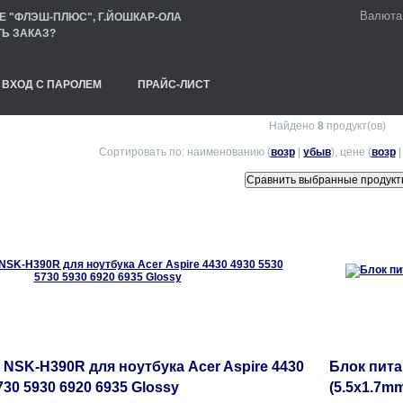
Валюта
Е "ФЛЭШ-ПЛЮС", Г.ЙОШКАР-ОЛА
ТЬ ЗАКАЗ?
ВХОД С ПАРОЛЕМ
ПРАЙС-ЛИСТ
Найдено
8
продукт(ов)
Сортировать по: наименованию (
возр
|
убыв
), цене (
возр
 NSK-H390R для ноутбука Acer Aspire 4430
Блок пита
730 5930 6920 6935 Glossy
(5.5х1.7m