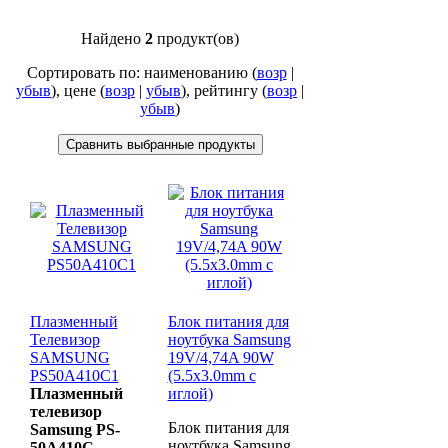
Найдено
2
продукт(ов)
Сортировать по: наименованию (
возр
|
убыв
), цене (
возр
|
убыв
), рейтингу (
возр
|
убыв
)
Плазменный
Блок питания для
Телевизор
ноутбука Samsung
SAMSUNG
19V/4,74A 90W
PS50A410C1
(5.5х3.0mm с
Плазменный
иглой)
телевизор
Блок питания для
Samsung PS-
ноутбука Samsung
50A410C