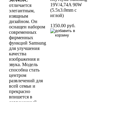
19V/4,74A 90W
отличается
(5.5х3.0mm с
элегантным,
иглой)
изящным
дизайном. Он
1350.00 руб.
оснащен набором
современных
фирменных
функций Samsung
для улучшения
качества
изображения и
звука. Модель
способна стать
центром
развлечений для
всей семьи и
прекрасно
впишется в
современный
интерьер.
15500.00 руб.
Нет на складе