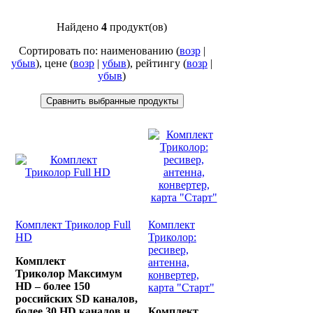
Найдено
4
продукт(ов)
Сортировать по: наименованию (
возр
|
убыв
), цене (
возр
|
убыв
), рейтингу (
возр
|
убыв
)
Комплект Триколор Full
Комплект
HD
Триколор:
ресивер,
Комплект
антенна,
Триколор Максимум
конвертер,
HD – более 150
карта "Старт"
российских SD каналов,
более 30 HD каналов и
Комплект