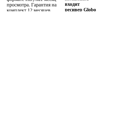
входит
просмотра. Гарантия на
ресивер Globo
комплект 12 месяцев.
HD X110p +
9500.00 руб.
модуль
Триколор
DRE MPEG-4
+ смарт-
карта
Триколор +
годовая
подписка на
пакет
"Оптимум".
Гарантия 12
мес.
6500.00 руб.
Нет на складе
Главная страница
Зарегистрироваться
Корзина
Вход с паролем