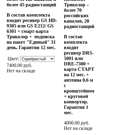
более 45 радиостанций
Триколор –
более 70
В состав комплекта
российских
входит ресивер GS HD-
каналов, 20
9305 или GS Е212/ GS
радиостанций
6301 + смарт-карта
Триколор + подписка
В состав
на пакет "Единый" 31
комплекта
день.
Гарантия 12 мес.
входит
ресивер DRS-
5001 или
Цвет:
DRE-7300 +
7400.00 руб.
карта СТАРТ
Нет на складе
на 12 мес. +
антенна
0,6 м
с
кронштейном
+ круговой
конвертор.
Гарантия 1
мес.
4000.00 руб.
Нет на складе