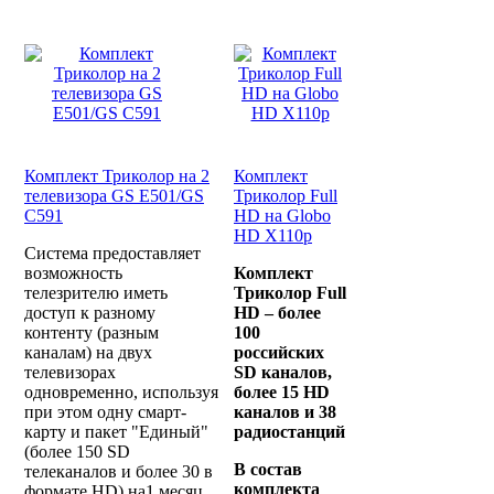
Комплект Триколор на 2
Комплект
телевизора GS E501/GS
Триколор Full
C591
HD на Globo
HD X110p
Система предоставляет
возможность
Комплект
телезрителю иметь
Триколор Full
доступ к разному
HD – более
контенту (разным
100
каналам) на двух
российских
телевизорах
SD каналов,
одновременно, используя
более 15 HD
при этом одну смарт-
каналов и 38
карту и пакет "Единый"
радиостанций
(более 150 SD
В состав
телеканалов и более 30 в
комплекта
формате HD) на1 месяц