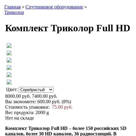
Главная
»
Спутниковое оборудование
»
Триколор
Комплект Триколор Full HD
Цвет:
8000.00 руб.
7400.00 руб.
Вы экономите:
600.00 руб. (8%)
Стоимость упаковки:
75.00 руб.
Вес продукта: 2000 g
Нет на складе
Комплект Триколор Full HD – более 150 российских SD
каналов, более 30 HD каналов, 36 радиостанций.
В