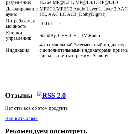
разрешение:
H.264 MP@L3.1, MP@L4.1, HP@L4.0
Декодирование
MPEG1/MPEG2 Audio Layer 1, layer 2 AAC
аудио:
HE, AAC LC AC3 (DolbyDigital)
Потребляемая
<60 td="">
мощность:
Кнопки
StandBy, CH+, CH-, TV\Radio
управления:
4-х символьный 7-сегментный индикатор
Индикация:
с дополнительными индикаторами приема
сигнала, почты и режима Standby
Отзывы
Нет отзывов об этом продукте
Написать отзыв
Рекомендуем посмотреть